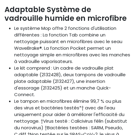
Adaptable Système de
vadrouille humide en microfibre
Le système Mop offre 2 fonctions d'utilisation
différentes : La fonction Tab combine un
nettoyage puissant en microfibres avec le seau
WaveBrake®. La fonction Pocket permet un
nettoyage simple en microfibres avec les manches
à vadrouille vaporisateurs.
Le kit comprend : Un cadre de vadrouille plat
adaptable (2132428), deux tampons de vadrouille
plate adaptable (2132427), une insertion
d'essorage (2132425) et un manche Quick-
Connect.
Le tampon en microfibres élimine 99,7 % ou plus
des virus et bactéries testés*† avec de l'eau
uniquement pour aider à améliorer l'efficacité du
nettoyage. †Virus testé : Calicivirus félin (substitut
du norovirus) †Bactéries testées : SARM, Pseudo,
C.diff †Non testée sur le SRAS-CoV-2, le virus à