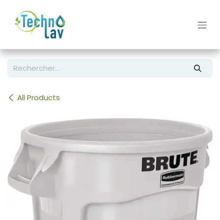
Se rendre au contenu
All Products