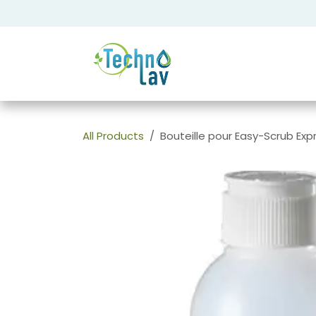
Se rendre au contenu
All Products
Bouteille pour Easy-Scrub Exp