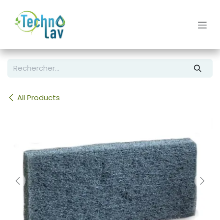
Se rendre au contenu
All Products