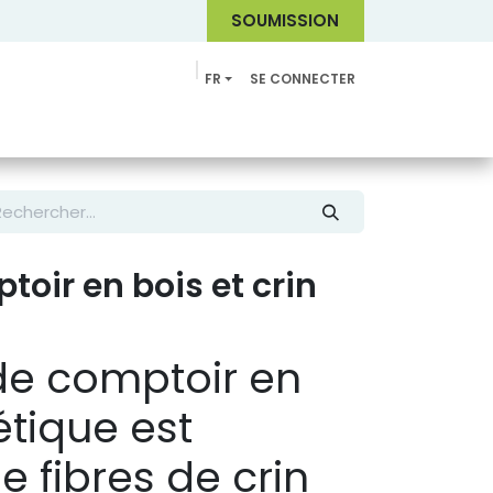
SOUMI
SSION
FR
SE CONNECTER
Catalogue
toir en bois et crin
de comptoir en
étique est
e fibres de crin