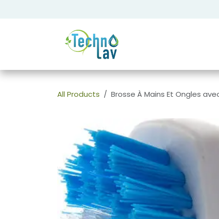
Se rendre au contenu
All Products
Brosse À Mains Et Ongles av