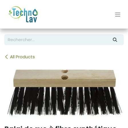
Se rendre au contenu
All Products