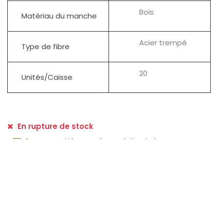
Bois
Matériau du manche
Acier trempé
Type de fibre
20
Unités/Caisse
En rupture de stock
Soyez averti lorsque le produit est de nouveau en
stock
Contactez-nous