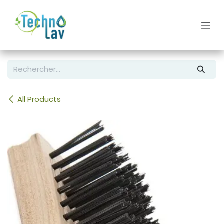
Se rendre au contenu
All Products