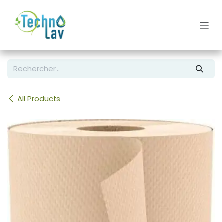
Se rendre au contenu
All Products