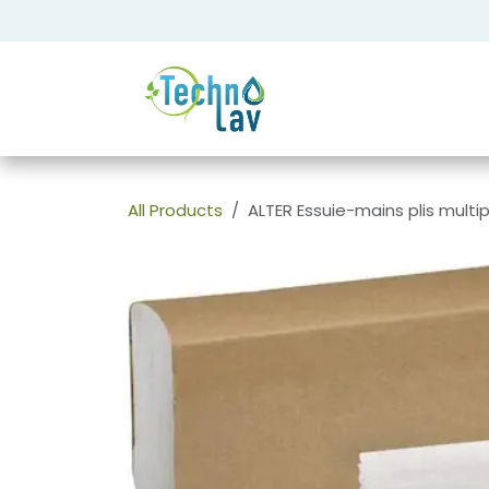
Se rendre au contenu
All Products
ALTER Essuie-mains plis multip