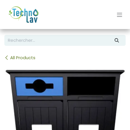
Se rendre au contenu
All Products