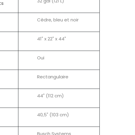
32 gal (121 L)
ts
Cèdre, bleu et noir
41" x 22" x 44"
Oui
Rectangulaire
44" (112 cm)
40,5" (103 cm)
Busch Systems