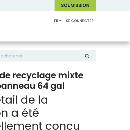
SOUMI
SSION
FR
SE CONNECTER
Catalogue
de recyclage mixte
panneau 64 gal
ail de la
on a été
ellement conçu