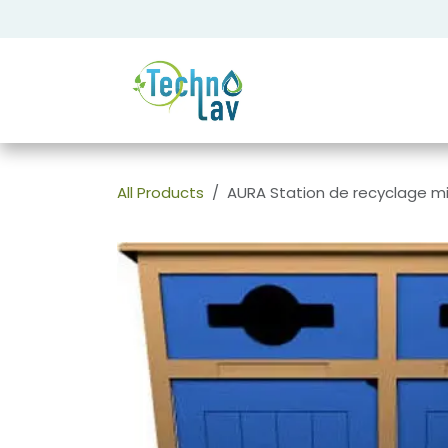
Se rendre au contenu
All Products
AURA Station de recyclage m