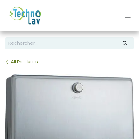
Se rendre au contenu
All Products