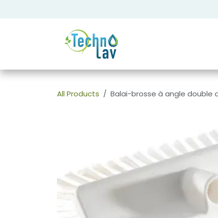
Se rendre au contenu
All Products
Balai-brosse à angle double d