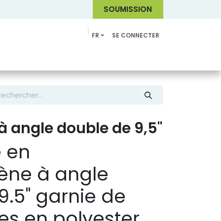
SOUMI
SSION
FR
SE CONNECTER
Catalogue
à angle double de 9,5"
 en
ène à angle
9.5" garnie de
es en polyester