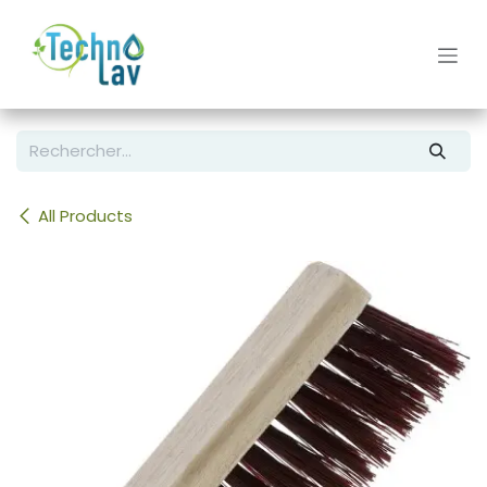
Se rendre au contenu
All Products