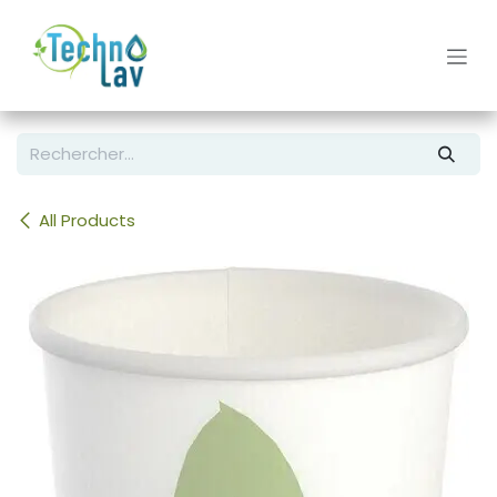
Se rendre au contenu
All Products