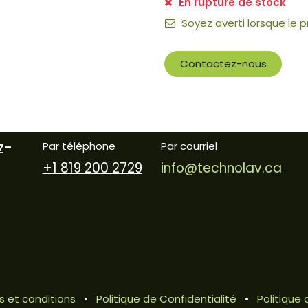
En rupture de stock
Soyez averti lorsque le 
Contactez-nous
z-
Par téléphone
Par courriel
+1 819 200 2729
info@technolav.ca
 et conditions
•
Politique de Confidentialité
•
Politiqu