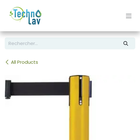
Se rendre au contenu
All Products