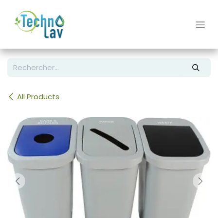
Se rendre au contenu
All Products