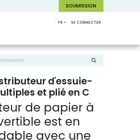
SOUMI
SSION
FR
SE CONNECTER
Catalogue
tributeur d'essuie-
ltiples et plié en C
teur de papier à
ertible est en
ydable avec une