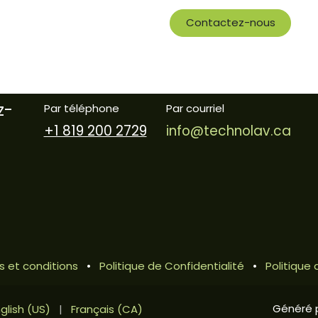
Contactez-nous
z-
Par téléphone
Par courriel
+1 819 200 2729
info@technolav.ca
 et conditions
•
Politique de Confidentialité
•
Politiqu
Généré 
glish (US)
|
Français (CA)