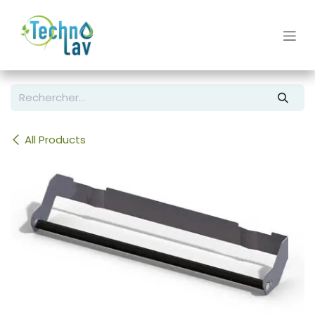
Se rendre au contenu
All Products