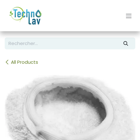
Se rendre au contenu
All Products