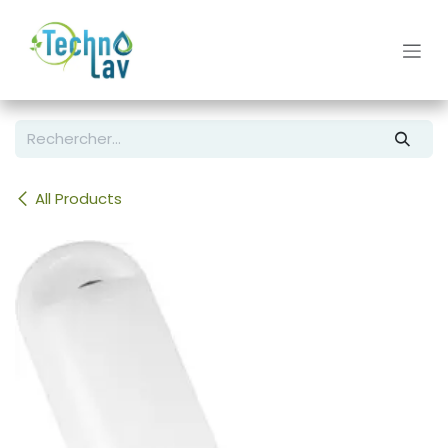
Se rendre au contenu
All Products