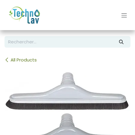
Se rendre au contenu
All Products