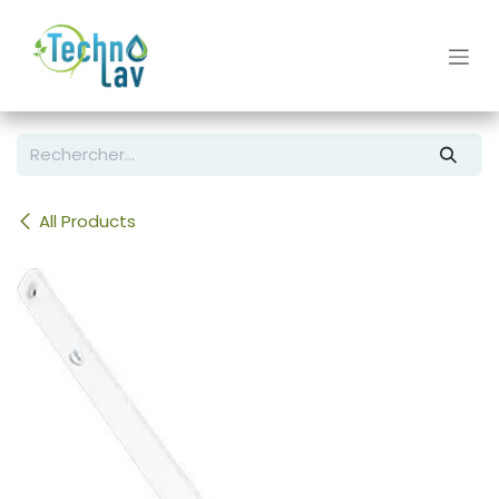
Se rendre au contenu
All Products