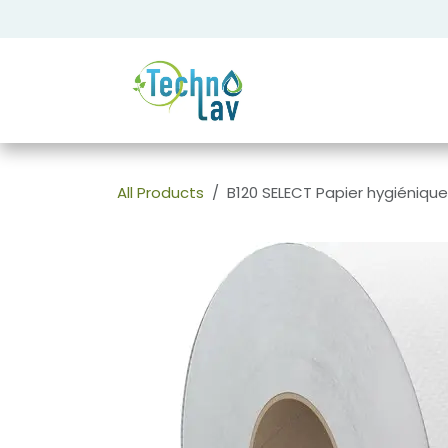
Se rendre au contenu
All Products
B120 SELECT Papier hygiénique 