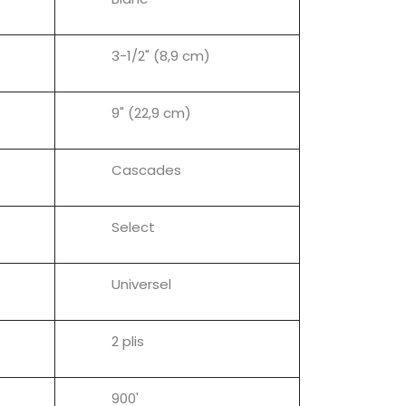
3-1/2" (8,9 cm)
9" (22,9 cm)
Cascades
Select
Universel
2 plis
900'