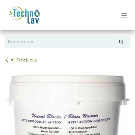
Se rendre au contenu
All Products