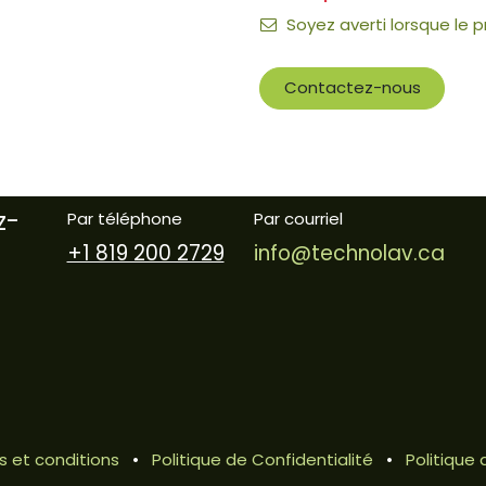
Soyez averti lorsque le 
Contactez-nous
z-
Par téléphone
Par courriel
+1 819 200 2729
info@technolav.ca
 et conditions
•
Politique de Confidentialité
•
Politiqu