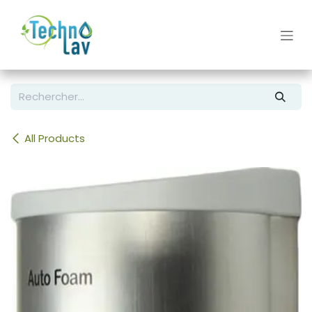
Se rendre au contenu
All Products