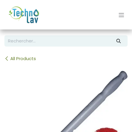
Se rendre au contenu
All Products