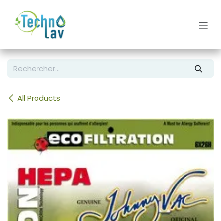
Se rendre au contenu
All Products