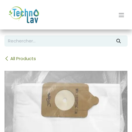
Se rendre au contenu
All Products