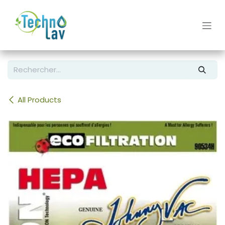
Se rendre au contenu
All Products