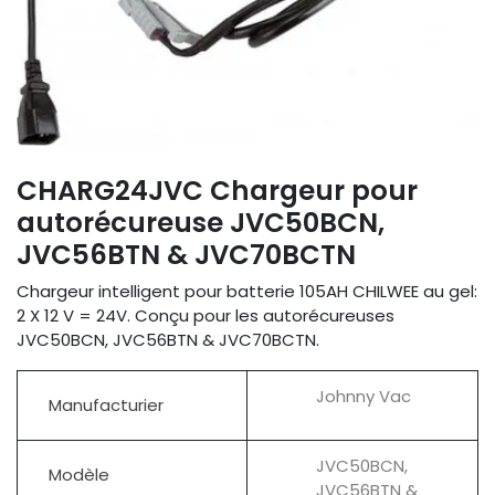
CHARG24JVC Chargeur pour
autorécureuse JVC50BCN,
JVC56BTN & JVC70BCTN
Chargeur intelligent pour batterie 105AH CHILWEE au gel:
2 X 12 V = 24V. Conçu pour les autorécureuses
JVC50BCN, JVC56BTN & JVC70BCTN.
Johnny Vac
Manufacturier
JVC50BCN,
Modèle
JVC56BTN &