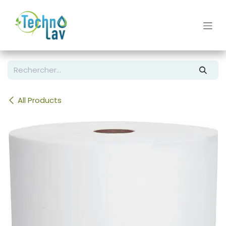
Se rendre au contenu
All Products