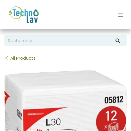
Se rendre au contenu
All Products