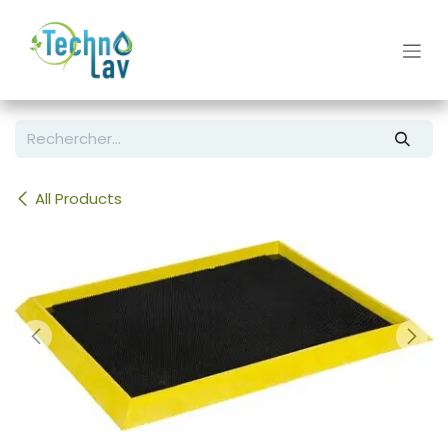
Se rendre au contenu
All Products