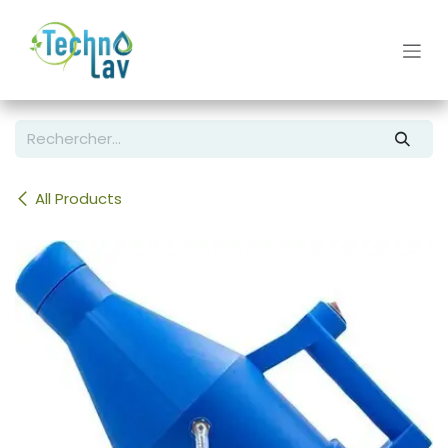
Se rendre au contenu
All Products