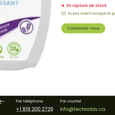
En rupture de stock
Soyez averti lorsque le 
Contactez-nous
z-
Par téléphone
Par courriel
+1 819 200 2729
info@technolav.ca