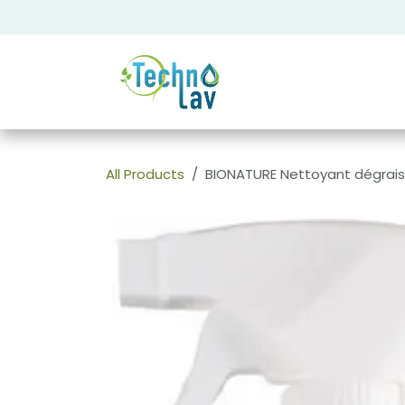
Se rendre au contenu
All Products
BIONATURE Nettoyant dégrais