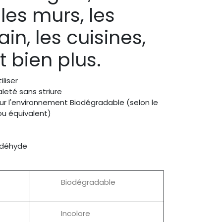
les murs, les
in, les cuisines,
t bien plus.
iliser
saleté sans striure
ur l'environnement Biodégradable (selon le
ou équivalent)
A
aldéhyde
Biodégradable
Incolore