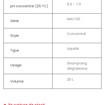
6.5 - 7.0
pH concentré (25 °C)
NAUT20
Série
Concentré
Style
Liquide
Type
Shampoing
Usage
dégraisseur
20 L
Volume
En rupture de stock