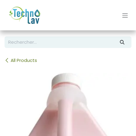
Se rendre au contenu
All Products