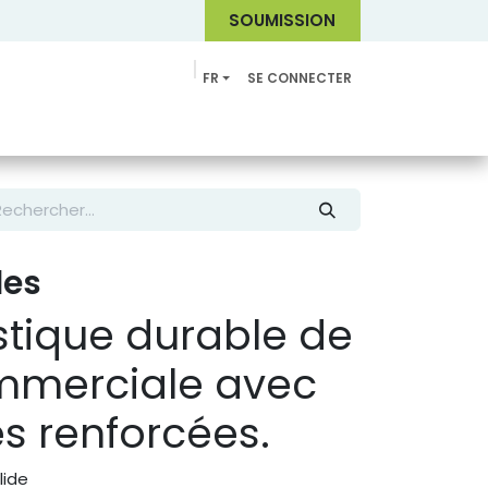
SOUMI
SSION
FR
SE CONNECTER
Catalogue
les
astique durable de
mmerciale avec
s renforcées.
lide