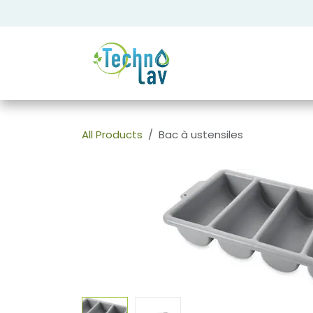
Se rendre au contenu
All Products
Bac à ustensiles