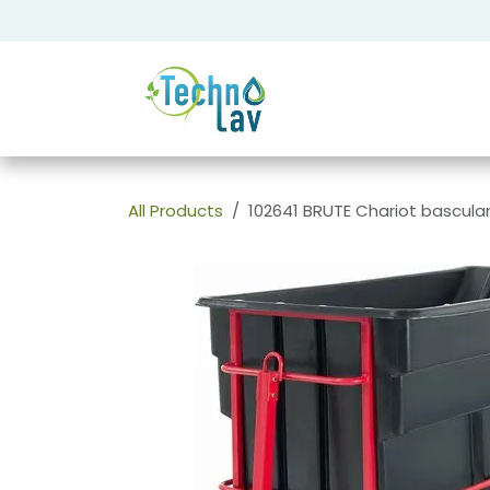
Se rendre au contenu
All Products
102641 BRUTE Chariot basculan