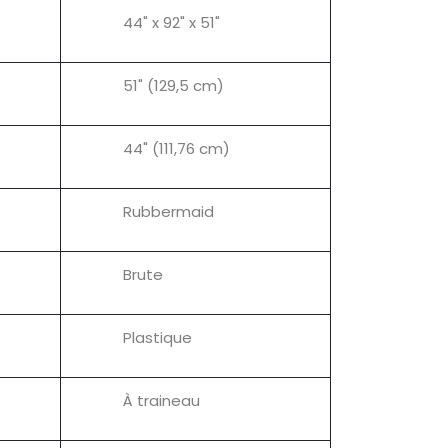
44" x 92" x 51"
51" (129,5 cm)
44" (111,76 cm)
Rubbermaid
Brute
Plastique
À traineau