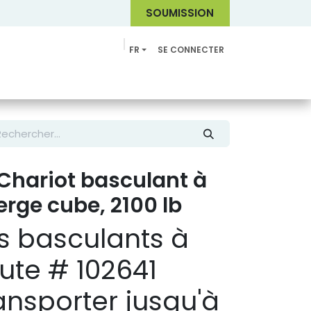
SOUMI
SSION
FR
SE CONNECTER
Catalogue
Chariot basculant à
erge cube, 2100 lb
ts basculants à
ute # 102641
ansporter jusqu'à