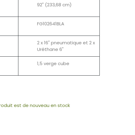
92" (233,68 cm)
FG102641BLA
2 x 16" pneumatique et 2 x
Uréthane 6"
1,5 verge cube
produit est de nouveau en stock