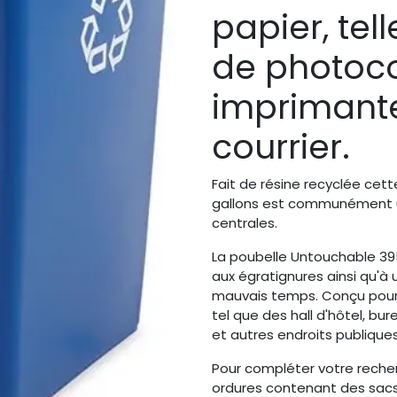
papier, tel
de photoco
imprimante
courrier.
Fait de résine recyclée cet
gallons est communément ut
centrales.
La poubelle Untouchable 39
aux égratignures ainsi qu'à u
mauvais temps. Conçu pour u
tel que des hall d'hôtel, bur
et autres endroits publiques
Pour compléter votre recherc
ordures contenant des sacs