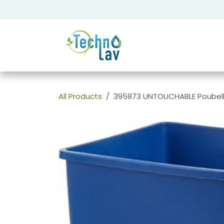
Se rendre au contenu
All Products
395873 UNTOUCHABLE Poubelle