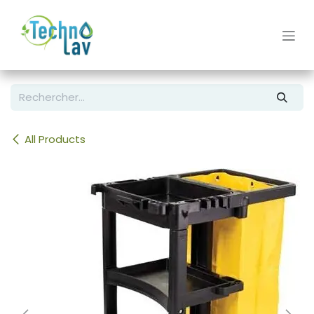
Se rendre au contenu
All Products