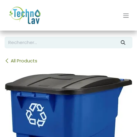
Se rendre au contenu
All Products