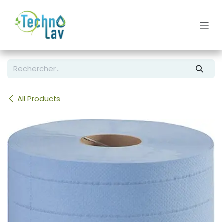
Se rendre au contenu
All Products