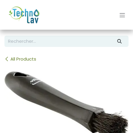
Se rendre au contenu
All Products