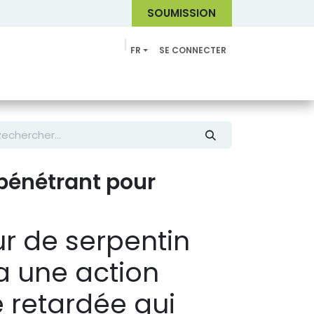
SOUMI
SSION
FR
SE CONNECTER
Catalogue
pénétrant pour
ur de serpentin
a une action
retardée qui