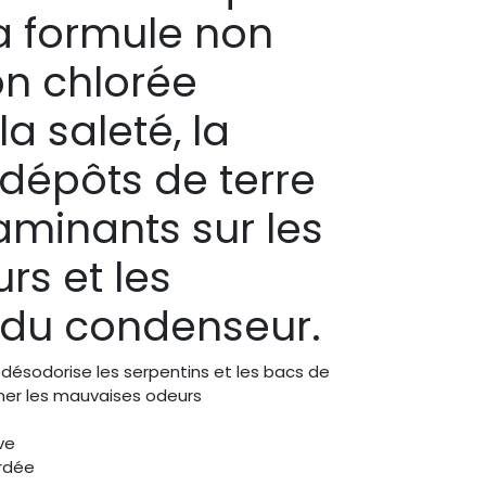
a formule non
on chlorée
la saleté, la
 dépôts de terre
aminants sur les
rs et les
 du condenseur.
désodorise les serpentins et les bacs de
iner les mauvaises odeurs
ve
rdée