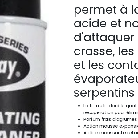
permet à l
acide et n
d'attaquer 
crasse, les
et les cont
évaporateu
serpentins
La formule double quat 
récupération pour élim
Parfum frais d'agrumes
Action mousse expansi
Action moussante reta